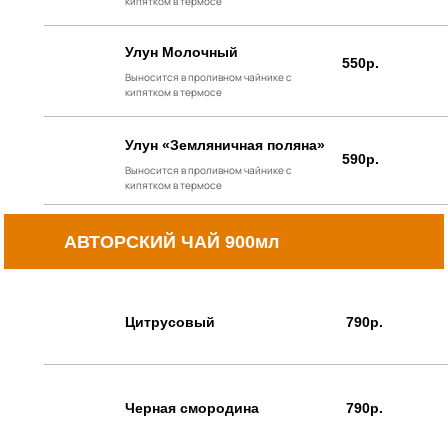
кипятком в термосе
Улун Молочный
550р.
Выносится в проливном чайнике с
кипятком в термосе
Улун «Земляничная поляна»
590р.
Выносится в проливном чайнике с
кипятком в термосе
АВТОРСКИЙ ЧАЙ 900мл
Цитрусовый
790р.
Черная смородина
790р.