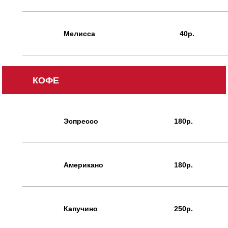
Мелисса
40р.
КОФЕ
Эспрессо
180р.
Американо
180р.
Капучино
250р.