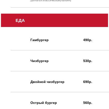
Доплата к классическому кальяну
ЕДА
Гамбургер
490р.
Чизбургер
530р.
Двойной чизбургер
690р.
Острый бургер
560р.