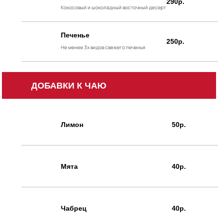
290р.
Кокосовый и шоколадный восточный десерт
Печенье
250р.
Не менее 3х видов свежего печенья
ДОБАВКИ К ЧАЮ
Лимон
50р.
Мята
40р.
Чабрец
40р.