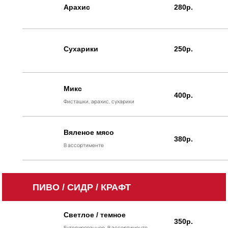
Арахис
280р.
Сухарики
250р.
Микс
400р.
Фисташки, арахис, сухарики
Вяленое мясо
380р.
В ассортименте
ПИВО / СИДР / КРАФТ
Светлое / темное
350р.
Бутелированное. В ассортименте