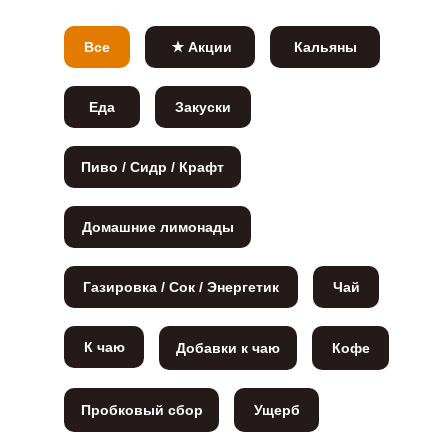
Все
Акции
Кальяны
Еда
Закуски
Пиво / Сидр / Крафт
Домашние лимонады
Газировка / Сок / Энергетик
Чай
К чаю
Добавки к чаю
Кофе
Пробковый сбор
Ущерб