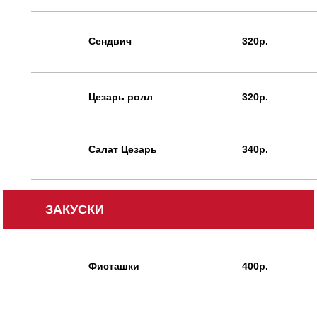
Сендвич
320р.
Цезарь ролл
320р.
Салат Цезарь
340р.
ЗАКУСКИ
Фисташки
400р.