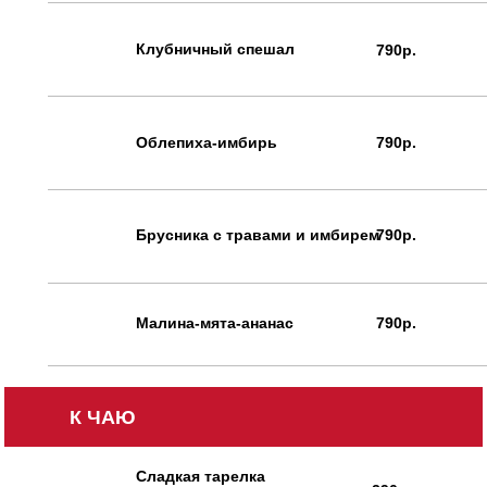
Клубничный спешал
790р.
Облепиха-имбирь
790р.
Брусника с травами и имбирем
790р.
Малина-мята-ананас
790р.
К ЧАЮ
Сладкая тарелка