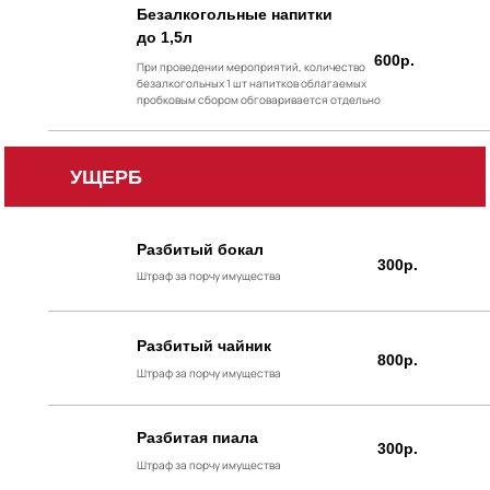
Безалкогольные напитки
до 1,5л
600р.
При проведении мероприятий, количество
безалкогольных 1 шт напитков облагаемых
пробковым сбором обговаривается отдельно
УЩЕРБ
Разбитый бокал
300р.
Штраф за порчу имущества
Разбитый чайник
800р.
Штраф за порчу имущества
Разбитая пиала
300р.
Штраф за порчу имущества