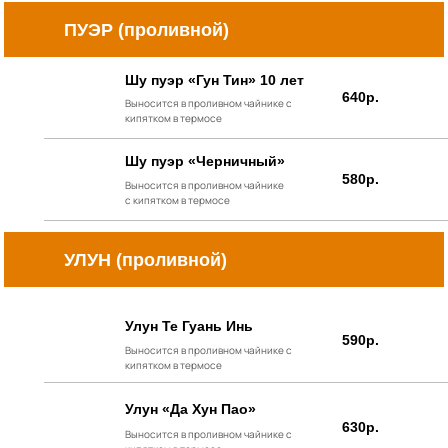
ПУЭР (проливной)
Шу пуэр «Гун Тин» 10 лет
640р.
Выносится в проливном чайнике с
кипятком в термосе
Шу пуэр «Черничный»
580р.
Выносится в проливном чайнике
с кипятком в термосе
УЛУН (проливной)
Улун Те Гуань Инь
590р.
Выносится в проливном чайнике с
кипятком в термосе
Улун «Да Хун Пао»
630р.
Выносится в проливном чайнике с